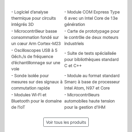
- Logiciel d’analyse
- Module COM Express Type
thermique pour circuits
6 avec un Intel Core de 13e
intégrés 3D
génération
- Microcontrôleur basse
- Carte de prototypage pour
consommation fondé sur
le contrôle de deux moteurs
un cœur Arm Cortex-M23
industriels
- Oscilloscopes USB à 5
- Suite de tests spécialisée
Géch./s de fréquence
pour bibliothèques standard
d’échantillonnage sur une
C et C++
voie
- Sonde isolée pour
- Module au format standard
mesures sur des signaux à
Smarc à base de processeur
commutation rapide
Intel Atom, N97 et Core
- Modules Wi-Fi et
- Microcontrôleurs
Bluetooth pour le domaine
automobiles haute tension
de l’IoT
pour la gestion d’IHM
Voir tous les produits