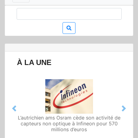
À LA UNE
Previous
Next
L’autrichien ams Osram cède son activité de
Qualcomm met en avant une architecture
fondée sur l’IA physique au service de robots
capteurs non optique à Infineon pour 570
domestiques et humanoïdes
millions d’euros