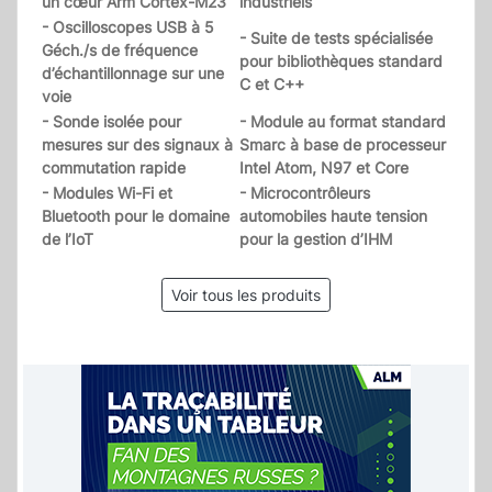
un cœur Arm Cortex-M23
industriels
- Oscilloscopes USB à 5
- Suite de tests spécialisée
Géch./s de fréquence
pour bibliothèques standard
d’échantillonnage sur une
C et C++
voie
- Sonde isolée pour
- Module au format standard
mesures sur des signaux à
Smarc à base de processeur
commutation rapide
Intel Atom, N97 et Core
- Modules Wi-Fi et
- Microcontrôleurs
Bluetooth pour le domaine
automobiles haute tension
de l’IoT
pour la gestion d’IHM
Voir tous les produits