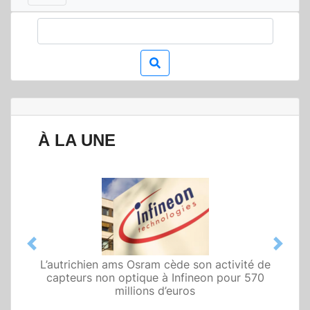
À LA UNE
Previous
Next
L’autrichien ams Osram cède son activité de
Qualcomm met en avant une architecture
capteurs non optique à Infineon pour 570
fondée sur l’IA physique au service de robots
domestiques et humanoïdes
millions d’euros