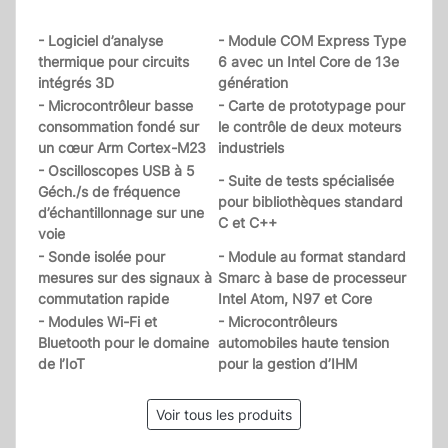
- Logiciel d’analyse
- Module COM Express Type
thermique pour circuits
6 avec un Intel Core de 13e
intégrés 3D
génération
- Microcontrôleur basse
- Carte de prototypage pour
consommation fondé sur
le contrôle de deux moteurs
un cœur Arm Cortex-M23
industriels
- Oscilloscopes USB à 5
- Suite de tests spécialisée
Géch./s de fréquence
pour bibliothèques standard
d’échantillonnage sur une
C et C++
voie
- Sonde isolée pour
- Module au format standard
mesures sur des signaux à
Smarc à base de processeur
commutation rapide
Intel Atom, N97 et Core
- Modules Wi-Fi et
- Microcontrôleurs
Bluetooth pour le domaine
automobiles haute tension
de l’IoT
pour la gestion d’IHM
Voir tous les produits