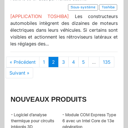
Sous-système
Toshiba
[APPLICATION TOSHIBA]
Les constructeurs
automobiles intègrent des dizaines de moteurs
électriques dans leurs véhicules. Si certains sont
visibles et actionnent les rétroviseurs latéraux et
les réglages des...
« Précédent
1
2
3
4
5
…
135
Suivant »
NOUVEAUX PRODUITS
- Logiciel d’analyse
- Module COM Express Type
thermique pour circuits
6 avec un Intel Core de 13e
intégrés 3D
génération