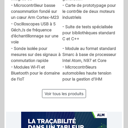
- Microcontrôleur basse
- Carte de prototypage pour
consommation fondé sur
le contrôle de deux moteurs
un cœur Arm Cortex-M23
industriels
- Oscilloscopes USB à 5
- Suite de tests spécialisée
Géch./s de fréquence
pour bibliothèques standard
d’échantillonnage sur une
C et C++
voie
- Sonde isolée pour
- Module au format standard
mesures sur des signaux à
Smarc à base de processeur
commutation rapide
Intel Atom, N97 et Core
- Modules Wi-Fi et
- Microcontrôleurs
Bluetooth pour le domaine
automobiles haute tension
de l’IoT
pour la gestion d’IHM
Voir tous les produits