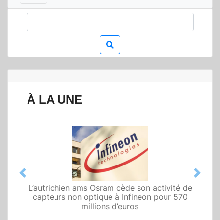
À LA UNE
Previous
Next
L’autrichien ams Osram cède son activité de
Qualcomm met en avant une architecture
capteurs non optique à Infineon pour 570
fondée sur l’IA physique au service de robots
domestiques et humanoïdes
millions d’euros