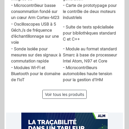
- Microcontrôleur basse
- Carte de prototypage pour
consommation fondé sur
le contrôle de deux moteurs
un cœur Arm Cortex-M23
industriels
- Oscilloscopes USB à 5
- Suite de tests spécialisée
Géch./s de fréquence
pour bibliothèques standard
d’échantillonnage sur une
C et C++
voie
- Sonde isolée pour
- Module au format standard
mesures sur des signaux à
Smarc à base de processeur
commutation rapide
Intel Atom, N97 et Core
- Modules Wi-Fi et
- Microcontrôleurs
Bluetooth pour le domaine
automobiles haute tension
de l’IoT
pour la gestion d’IHM
Voir tous les produits