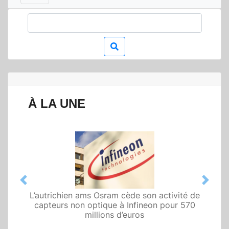
À LA UNE
Previous
Next
L’autrichien ams Osram cède son activité de
Qualcomm met en avant une architecture
capteurs non optique à Infineon pour 570
fondée sur l’IA physique au service de robots
domestiques et humanoïdes
millions d’euros