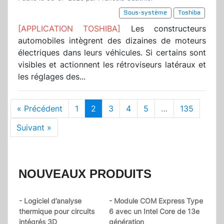
Sous-système
Toshiba
[APPLICATION TOSHIBA]
Les constructeurs
automobiles intègrent des dizaines de moteurs
électriques dans leurs véhicules. Si certains sont
visibles et actionnent les rétroviseurs latéraux et
les réglages des...
« Précédent
1
2
3
4
5
…
135
Suivant »
NOUVEAUX PRODUITS
- Logiciel d’analyse
- Module COM Express Type
thermique pour circuits
6 avec un Intel Core de 13e
intégrés 3D
génération