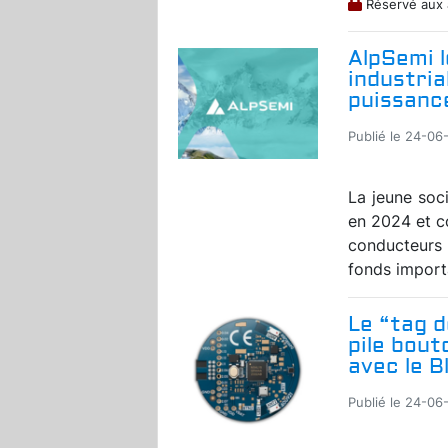
Réservé aux
AlpSemi l
industri
puissanc
Publié le 24-06
La jeune soc
en 2024 et c
conducteurs
fonds importa
Le “tag 
pile bout
avec le 
Publié le 24-06