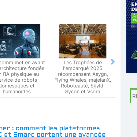
comm met en avant
Les Trophées de
Le L
Next
architecture fondée
l'embarqué 2025
Metr
r l’IA physique au
récompensent Asygn,
premiè
ervice de robots
Flying Whales, majelanX,
métrol
domestiques et
Roboteauté, Skyld,
humanoïdes
Sycon et Vsora
R
per : comment les plateformes
et Smarc portent une avancée