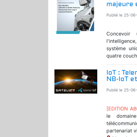
majeure 
Publié le 25-06
Concevoir 
l'intelligen
système uni
quatre couche
IoT : Tel
NB-IoT et
Publié le 25-06
[EDITION A
le domaine
télécommun
partenariat v