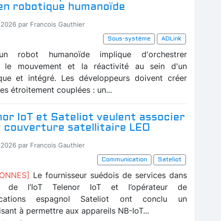
en robotique humanoïde
-2026 par Francois Gauthier
Sous-système
ADLink
un robot humanoïde implique d'orchestrer
ce, le mouvement et la réactivité au sein d'un
que et intégré. Les développeurs doivent créer
s étroitement couplées : un...
enor IoT et Sateliot veulent associer
 couverture satellitaire LEO
-2026 par Francois Gauthier
Communication
Sateliot
BONNES]
Le fournisseur suédois de services dans
 de l’IoT Telenor IoT et l’opérateur de
ications espagnol Sateliot ont conclu un
isant à permettre aux appareils NB-IoT...