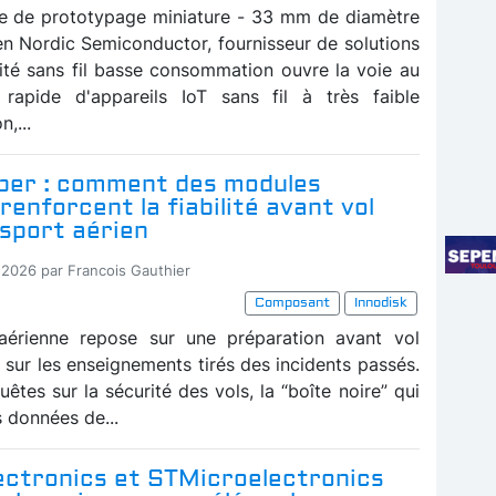
e de prototypage miniature - 33 mm de diamètre
en Nordic Semiconductor, fournisseur de solutions
ité sans fil basse consommation ouvre la voie au
 rapide d'appareils IoT sans fil à très faible
,...
per : comment des modules
enforcent la fiabilité avant vol
sport aérien
-2026 par Francois Gauthier
Composant
Innodisk
 aérienne repose sur une préparation avant vol
 sur les enseignements tirés des incidents passés.
êtes sur la sécurité des vols, la “boîte noire” qui
s données de...
ectronics et STMicroelectronics