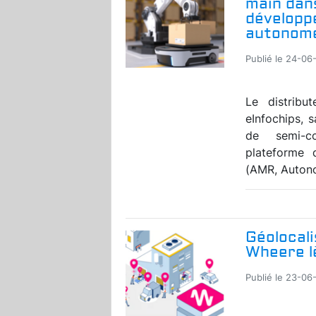
main dans
développ
autonom
Publié le 24-06
Le distribu
eInfochips, s
de semi-co
plateforme 
(AMR, Autono
Géolocali
Wheere lè
Publié le 23-06