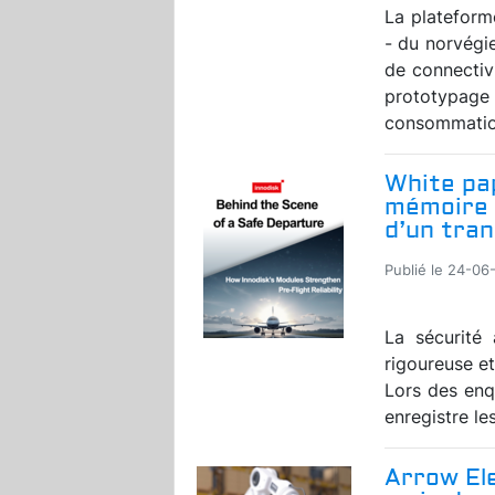
La plateform
- du norvégi
de connectiv
prototypage
consommation
White pa
mémoire r
d’un tran
Publié le 24-06
La sécurité
rigoureuse et
Lors des enqu
enregistre le
Arrow El