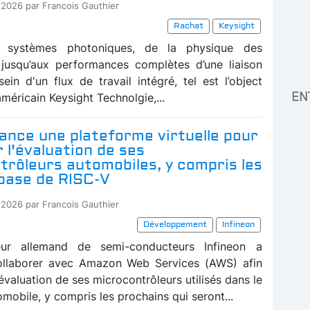
-2026 par Francois Gauthier
Rachat
Keysight
s systèmes photoniques, de la physique des
jusqu’aux performances complètes d’une liaison
ein d'un flux de travail intégré, tel est l’object
EN
’américain Keysight Technolgie,...
lance une plateforme virtuelle pour
 l'évaluation de ses
rôleurs automobiles, y compris les
 base de RISC-V
-2026 par Francois Gauthier
Développement
Infineon
eur allemand de semi-conducteurs Infineon a
ollaborer avec Amazon Web Services (AWS) afin
'évaluation de ses microcontrôleurs utilisés dans le
obile, y compris les prochains qui seront...