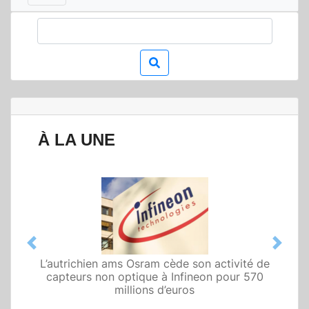
À LA UNE
Previous
Next
L’autrichien ams Osram cède son activité de
Qualcomm met en avant une architecture
fondée sur l’IA physique au service de robots
capteurs non optique à Infineon pour 570
domestiques et humanoïdes
millions d’euros