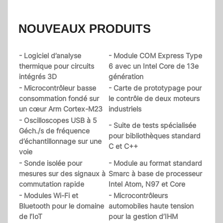
NOUVEAUX PRODUITS
- Logiciel d’analyse
- Module COM Express Type
thermique pour circuits
6 avec un Intel Core de 13e
intégrés 3D
génération
- Microcontrôleur basse
- Carte de prototypage pour
consommation fondé sur
le contrôle de deux moteurs
un cœur Arm Cortex-M23
industriels
- Oscilloscopes USB à 5
- Suite de tests spécialisée
Géch./s de fréquence
pour bibliothèques standard
d’échantillonnage sur une
C et C++
voie
- Sonde isolée pour
- Module au format standard
mesures sur des signaux à
Smarc à base de processeur
commutation rapide
Intel Atom, N97 et Core
- Modules Wi-Fi et
- Microcontrôleurs
Bluetooth pour le domaine
automobiles haute tension
de l’IoT
pour la gestion d’IHM