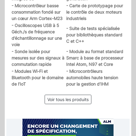
- Microcontrôleur basse
- Carte de prototypage pour
consommation fondé sur
le contrôle de deux moteurs
un cœur Arm Cortex-M23
industriels
- Oscilloscopes USB à 5
- Suite de tests spécialisée
Géch./s de fréquence
pour bibliothèques standard
d’échantillonnage sur une
C et C++
voie
- Sonde isolée pour
- Module au format standard
mesures sur des signaux à
Smarc à base de processeur
commutation rapide
Intel Atom, N97 et Core
- Modules Wi-Fi et
- Microcontrôleurs
Bluetooth pour le domaine
automobiles haute tension
de l’IoT
pour la gestion d’IHM
Voir tous les produits