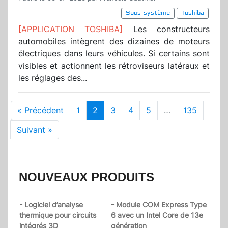
Sous-système
Toshiba
[APPLICATION TOSHIBA]
Les constructeurs
automobiles intègrent des dizaines de moteurs
électriques dans leurs véhicules. Si certains sont
visibles et actionnent les rétroviseurs latéraux et
les réglages des...
« Précédent
1
2
3
4
5
…
135
Suivant »
NOUVEAUX PRODUITS
- Logiciel d’analyse
- Module COM Express Type
thermique pour circuits
6 avec un Intel Core de 13e
intégrés 3D
génération