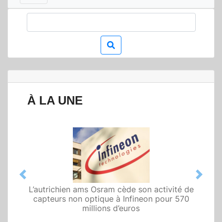
À LA UNE
Previous
Next
L’autrichien ams Osram cède son activité de
Qualcomm met en avant une architecture
capteurs non optique à Infineon pour 570
fondée sur l’IA physique au service de robots
domestiques et humanoïdes
millions d’euros