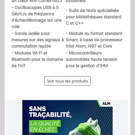
un cœur Arm Cortex-M23
industriels
- Oscilloscopes USB à 5
- Suite de tests spécialisée
Géch./s de fréquence
pour bibliothèques standard
d’échantillonnage sur une
C et C++
voie
- Sonde isolée pour
- Module au format standard
mesures sur des signaux à
Smarc à base de processeur
commutation rapide
Intel Atom, N97 et Core
- Modules Wi-Fi et
- Microcontrôleurs
Bluetooth pour le domaine
automobiles haute tension
de l’IoT
pour la gestion d’IHM
Voir tous les produits