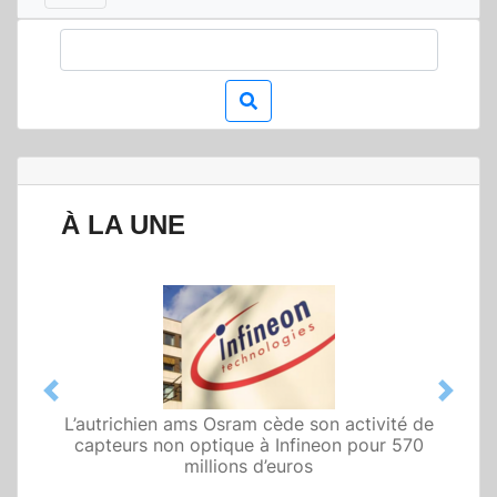
À LA UNE
Previous
Next
L’autrichien ams Osram cède son activité de
Qualcomm met en avant une architecture
capteurs non optique à Infineon pour 570
fondée sur l’IA physique au service de robots
domestiques et humanoïdes
millions d’euros