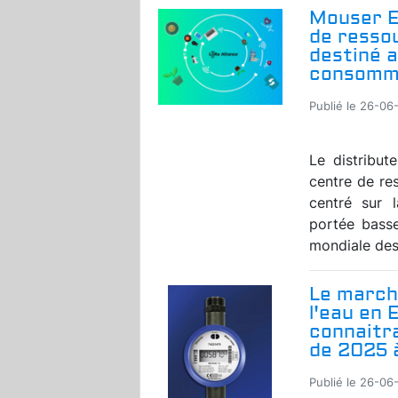
Mouser E
de ressou
destiné a
consomm
Publié le 26-06
Le distribut
centre de re
centré sur 
portée bass
mondiale des 
Le march
l'eau en
connaitra
de 2025 
Publié le 26-06