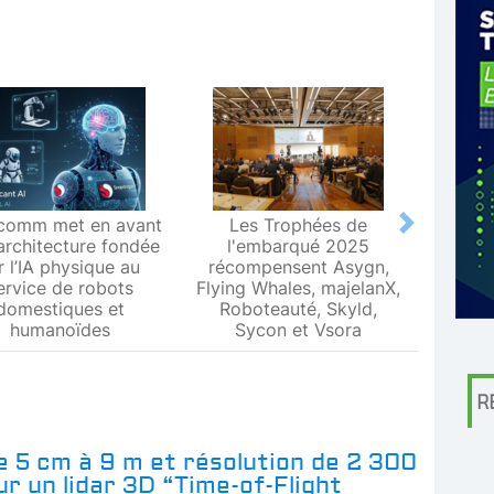
comm met en avant
Les Trophées de
Le L
Next
architecture fondée
l'embarqué 2025
Metr
r l’IA physique au
récompensent Asygn,
premiè
ervice de robots
Flying Whales, majelanX,
métrol
domestiques et
Roboteauté, Skyld,
humanoïdes
Sycon et Vsora
R
 5 cm à 9 m et résolution de 2 300
r un lidar 3D “Time-of-Flight