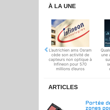
À LA UNE
L’autrichien ams Osram
Qual
Previous
cède son activité de
une 
capteurs non optique à
su
Infineon pour 570
s
millions d’euros
ARTICLES
Portée de
zones pou