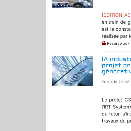
[EDITION A
en train de g
est le const
réalisée par l
Réservé aux
IA indust
projet po
générativ
Publié le 26-06
Le projet CS
l’IRT System
du futur, s’i
travaux du p