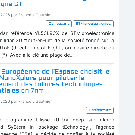
igné ST
-2026 par Francois Gauthier
Composant
STMicroelectronics
idar référencé VL53L9CX de STMicroelectronics
r lidar 3D “tout-en-un” de la société fondé sur la
dToF (direct Time of Flight), ou mesure directe du
(*). Avec à la clé une plage de...
Européenne de l’Espace choisit le
NanoXplore pour piloter le
ement des futures technologies
tiales en 7nm
-2026 par Francois Gauthier
Conjoncture
le programme Ulisse (ULtra deep sub-mIcron
nd SyStem in package tEchnology), l’agence
opéenne (ESA) a décidé de confier à la société