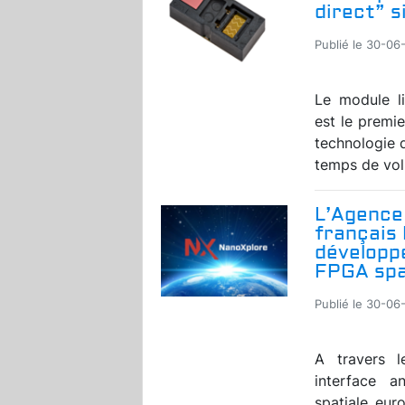
direct” s
Publié le 30-06
Le module l
est le premie
technologie 
temps de vol 
L’Agence 
français 
développ
FPGA spa
Publié le 30-06
A travers 
interface a
spatiale eur