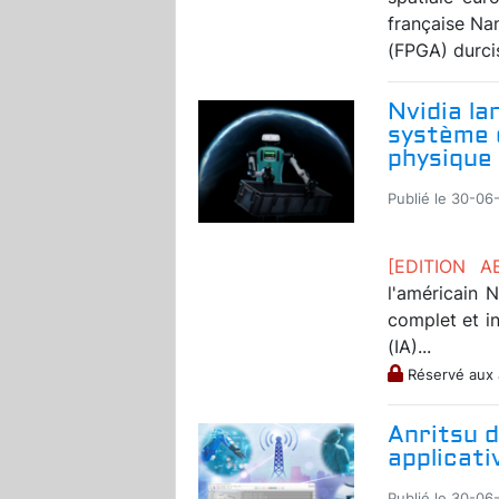
française Na
(FPGA) durcis
Nvidia la
système d
physique
Publié le 30-06
[EDITION 
l'américain 
complet et int
(IA)...
Réservé aux
Anritsu d
applicat
Publié le 30-06