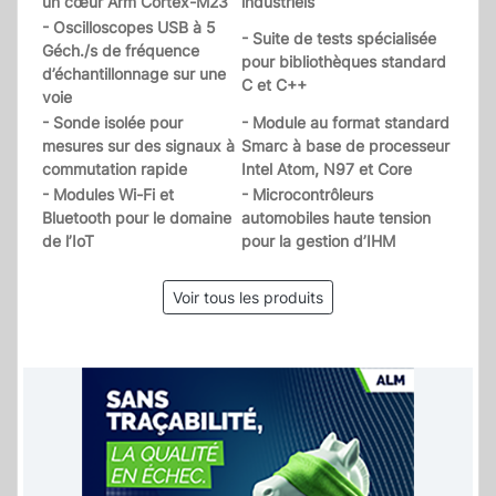
un cœur Arm Cortex-M23
industriels
- Oscilloscopes USB à 5
- Suite de tests spécialisée
Géch./s de fréquence
pour bibliothèques standard
d’échantillonnage sur une
C et C++
voie
- Sonde isolée pour
- Module au format standard
mesures sur des signaux à
Smarc à base de processeur
commutation rapide
Intel Atom, N97 et Core
- Modules Wi-Fi et
- Microcontrôleurs
Bluetooth pour le domaine
automobiles haute tension
de l’IoT
pour la gestion d’IHM
Voir tous les produits