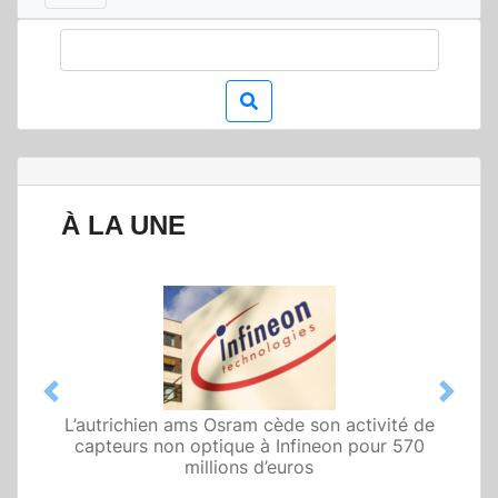
À LA UNE
Previous
Next
L’autrichien ams Osram cède son activité de
Qualcomm met en avant une architecture
capteurs non optique à Infineon pour 570
fondée sur l’IA physique au service de robots
domestiques et humanoïdes
millions d’euros