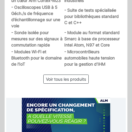
un cœur Arm Cortex-M23
industriels
- Oscilloscopes USB à 5
- Suite de tests spécialisée
Géch./s de fréquence
pour bibliothèques standard
d’échantillonnage sur une
C et C++
voie
- Sonde isolée pour
- Module au format standard
mesures sur des signaux à
Smarc à base de processeur
commutation rapide
Intel Atom, N97 et Core
- Modules Wi-Fi et
- Microcontrôleurs
Bluetooth pour le domaine
automobiles haute tension
de l’IoT
pour la gestion d’IHM
Voir tous les produits