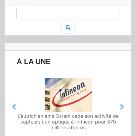
À LA UNE
Previous
Next
L’autrichien ams Osram cède son activité de
Qualcomm met en avant une architecture
capteurs non optique à Infineon pour 570
fondée sur l’IA physique au service de robots
domestiques et humanoïdes
millions d’euros